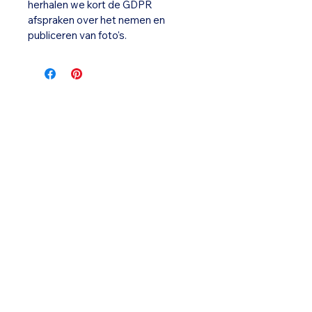
herhalen we kort de GDPR 
afspraken over het nemen en 
publiceren van foto's.
www.overkopzuidwestvlaanderen.be
Blijf altijd op de hoogte via onze
socials en nieuwsbrief!​
Kortrijk:
Pieter de Conincklaan 23A
Menen: Julius en Maurits